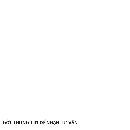
Yến tinh chế rút lông khô xuất khẩu 100gr | Yến Sào Thiên
Nhiên Nha Trang
GỞI THÔNG TIN ĐỂ NHẬN TƯ VẤN