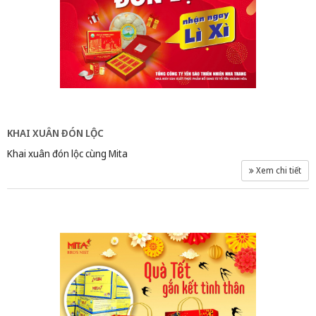
KHAI XUÂN ĐÓN LỘC
Yến tinh chế vụn đắp tổ 100gr / 50gr | Yến Sào Thiên Nhiên
Nha Trang
Khai xuân đón lộc cùng Mita
Xem chi tiết