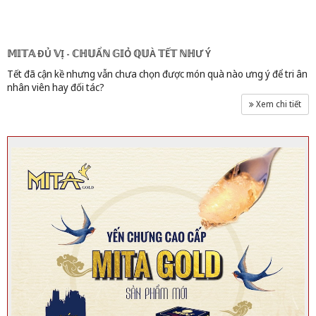
𝕄𝕀𝕋𝔸 ĐỦ 𝕍Ị - ℂℍ𝕌Ẩℕ 𝔾𝕀Ỏ ℚ𝕌À 𝕋Ế𝕋 ℕℍƯ Ý
Tết đã cận kề nhưng vẫn chưa chọn được món quà nào ưng ý để tri ân
nhân viên hay đối tác?
Xem chi tiết
Tổ yến thô loại 2 100gr | Yến Sào Thiên Nhiên Nha Trang