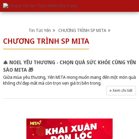
GIỚI THIỆU VỀ CÔNG TY
CẨM NANG SỬ DỤNG
TIN TỨC YẾN
TUYỂN DỤNG
TRANG CHỦ
SẢN PHẨM
LIÊN HỆ
MẠNG LƯỚI CÔNG TY
Tin Tức Yến
CHƯƠNG TRÌNH SP MITA
CHƯƠNG TRÌNH SP MITA
HOẠT ĐỘNG CÔNG TY
CHƯƠNG TRÌNH SP MITA
Yến Baby 100gr / 50gr | Yến Sào Thiên Nhiên Nha Trang
🎄 NOEL YÊU THƯƠNG - CHỌN QUÀ SỨC KHỎE CÙNG YẾN
SÀO MITA 🎁
Giữa mùa yêu thương, Yến MITA mong muốn mang đến một món quà
không chỉ đẹp mắt mà còn trọn vẹn giá trị bên trong.
Xem chi tiết