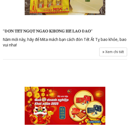
”Đ𝐎́𝐍 𝐓𝐄̂́𝐓 𝐍𝐆𝐎̣𝐓 𝐍𝐆𝐀̀𝐎 𝐊𝐇𝐎̂𝐍𝐆 𝐇𝐄̂̀ 𝐋𝐀𝐎 Đ𝐀𝐎”
Năm mới này, hãy để Mita mách bạn cách đón Tết Ất Tỵ bao khỏe, bao
vui nha!
Xem chi tiết
Yến chưng - Mita đường phèn