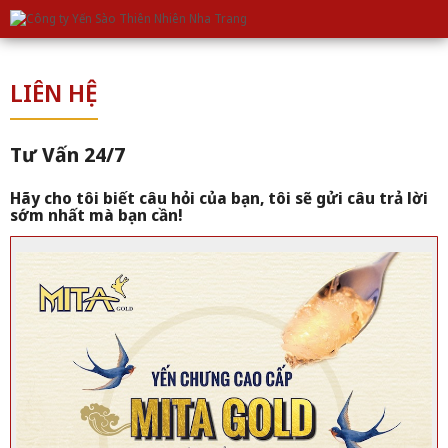
GIỚI THIỆU VỀ CÔNG TY
CẨM NANG SỬ DỤNG
TIN TỨC YẾN
TUYỂN DỤNG
TRANG CHỦ
SẢN PHẨM
LIÊN HỆ
LIÊN HỆ
Tư Vấn 24/7
Hãy cho tôi biết câu hỏi của bạn, tôi sẽ gửi câu trả lời
sớm nhất mà bạn cần!
Yến chưng - Mita đường phèn