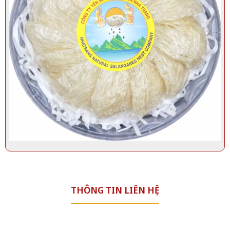
Yến rút lông nước xuất khẩu 100gr | Yến Sào Thiên Nhiên
Nha Trang
THÔNG TIN LIÊN HỆ