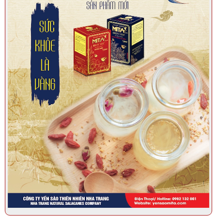
Tổ yến thô loại 2 100gr | Yến Sào Thiên Nhiên Nha Trang