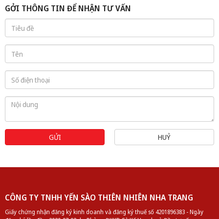
GỞI THÔNG TIN ĐỂ NHẬN TƯ VẤN
GỬI
HUỶ
Yến tinh chế rút lông khô xuất khẩu 100gr | Yến Sào Thiên
Nhiên Nha Trang
CÔNG TY TNHH YẾN SÀO THIÊN NHIÊN NHA TRANG
Giấy chứng nhận đăng ký kinh doanh và đăng ký thuế số 4201896383 - Ngày